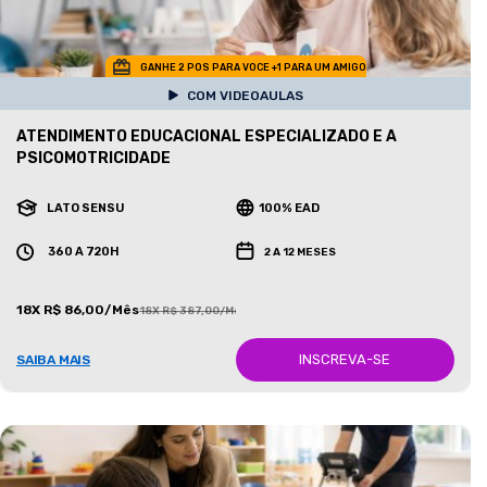
GANHE 2 POS PARA VOCE +1 PARA UM AMIGO
COM VIDEOAULAS
ATENDIMENTO EDUCACIONAL ESPECIALIZADO E A
PSICOMOTRICIDADE
LATO SENSU
100% EAD
360 A 720H
2 A 12 MESES
18X R$ 86,00/Mês
18X R$ 387,00/Mês
INSCREVA-SE
SAIBA MAIS