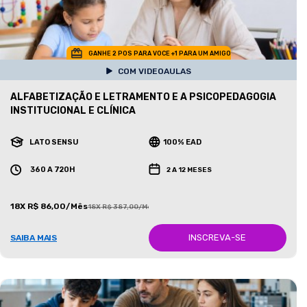
GANHE 2 POS PARA VOCE +1 PARA UM AMIGO
COM VIDEOAULAS
ALFABETIZAÇÃO E LETRAMENTO E A PSICOPEDAGOGIA
INSTITUCIONAL E CLÍNICA
LATO SENSU
100% EAD
360 A 720H
2 A 12 MESES
18X R$ 86,00/Mês
18X R$ 387,00/Mês
INSCREVA-SE
SAIBA MAIS