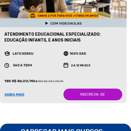
GANHE 2 POS PARA VOCE +1 PARA UM AMIGO
COM VIDEOAULAS
ATENDIMENTO EDUCACIONAL ESPECIALIZADO:
EDUCAÇÃO INFANTIL E ANOS INICIAIS
LATO SENSU
100% EAD
360 A 720H
2 A 12 MESES
18X R$ 86,00/Mês
18X R$ 387,00/Mês
INSCREVA-SE
SAIBA MAIS