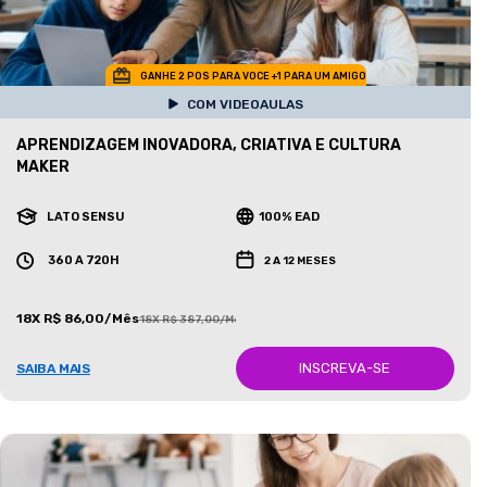
GANHE 2 POS PARA VOCE +1 PARA UM AMIGO
COM VIDEOAULAS
APRENDIZAGEM INOVADORA, CRIATIVA E CULTURA
MAKER
LATO SENSU
100% EAD
360 A 720H
2 A 12 MESES
18X R$ 86,00/Mês
18X R$ 387,00/Mês
INSCREVA-SE
SAIBA MAIS