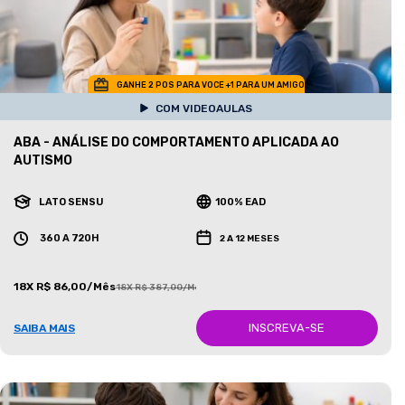
GANHE 2 POS PARA VOCE +1 PARA UM AMIGO
COM VIDEOAULAS
ABA - ANÁLISE DO COMPORTAMENTO APLICADA AO
AUTISMO
LATO SENSU
100% EAD
360 A 720H
2 A 12 MESES
18X R$ 86,00/Mês
18X R$ 387,00/Mês
INSCREVA-SE
SAIBA MAIS