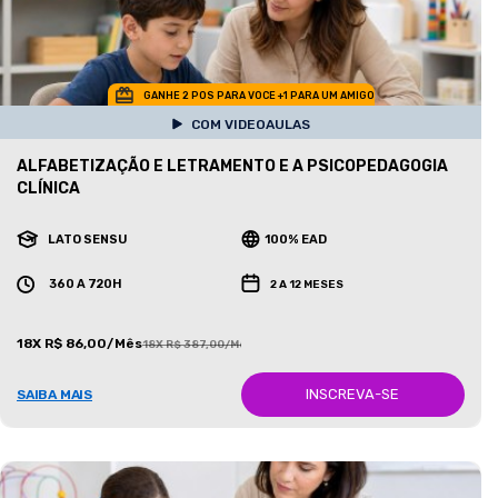
GANHE 2 POS PARA VOCE +1 PARA UM AMIGO
COM VIDEOAULAS
ALFABETIZAÇÃO E LETRAMENTO E A PSICOPEDAGOGIA
CLÍNICA
LATO SENSU
100% EAD
360 A 720H
2 A 12 MESES
18X R$ 86,00/Mês
18X R$ 387,00/Mês
INSCREVA-SE
SAIBA MAIS