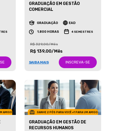
GRADUAÇÃO EM GESTÃO
COMERCIAL
GRADUAÇÃO
EAD
1.800 HORAS
TRES
4 SEMESTRES
R$ 329,00/Mês
R$ 139,00/Mês
-SE
INSCREVA-SE
SAIBA MAIS
UM AMIGO
GANHE 2 PÓS PARA VOCÊ +1 PARA UM AMIGO
E
GRADUAÇÃO EM GESTÃO DE