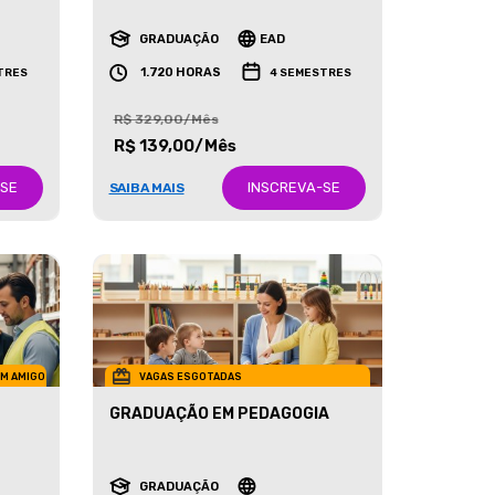
RECURSOS HUMANOS
GRADUAÇÃO
EAD
1.720 HORAS
TRES
4 SEMESTRES
R$ 329,00/Mês
R$ 139,00/Mês
-SE
INSCREVA-SE
SAIBA MAIS
UM AMIGO
VAGAS ESGOTADAS
GRADUAÇÃO EM PEDAGOGIA