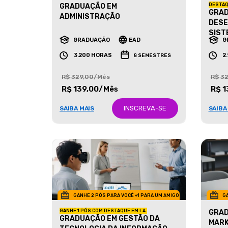
GRADUAÇÃO EM
DESTAQ
GRAD
ADMINISTRAÇÃO
DESE
SIST
GRADUAÇÃO
EAD
G
3.200 HORAS
2
8 SEMESTRES
R$ 329,00/Mês
R$ 3
R$ 139,00/Mês
R$ 1
INSCREVA-SE
SAIBA MAIS
SAIBA
GANHE 2 PÓS PARA VOCÊ +1 PARA UM AMIGO
GA
GANHE 1 PÓS COM DESTAQUE EM I.A.
GRAD
GRADUAÇÃO EM GESTÃO DA