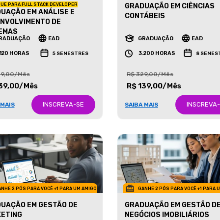
UE PARA FULL STACK DEVELOPER
GRADUAÇÃO EM CIÊNCIAS
UAÇÃO EM ANÁLISE E
CONTÁBEIS
NVOLVIMENTO DE
EMAS
RADUAÇÃO
EAD
GRADUAÇÃO
EAD
.120 HORAS
3.200 HORAS
5 SEMESTRES
8 SEMES
29,00/Mês
R$ 329,00/Mês
39,00/Mês
R$ 139,00/Mês
INSCREVA-SE
INSCREVA
 MAIS
SAIBA MAIS
NHE 2 PÓS PARA VOCÊ +1 PARA UM AMIGO
GANHE 2 PÓS PARA VOCÊ +1 PARA 
UAÇÃO EM GESTÃO DE
GRADUAÇÃO EM GESTÃO D