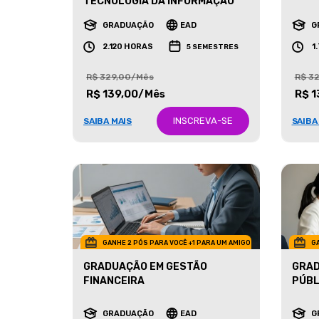
MARK
TECNOLOGIA DA INFORMAÇÃO
GRADUAÇÃO
EAD
G
2.120 HORAS
1
5 SEMESTRES
R$ 329,00/Mês
R$ 3
R$ 139,00/Mês
R$ 1
INSCREVA-SE
SAIBA MAIS
SAIBA
GANHE 2 PÓS PARA VOCÊ +1 PARA UM AMIGO
GA
GRADUAÇÃO EM GESTÃO
GRAD
FINANCEIRA
PÚBL