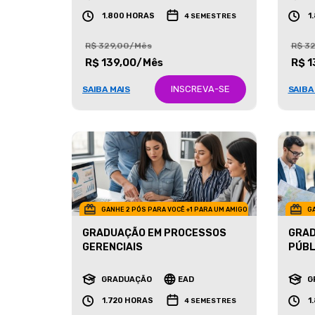
GRADUAÇÃO
EAD
G
1.800 HORAS
1
4 SEMESTRES
R$ 329,00/Mês
R$ 3
R$ 139,00/Mês
R$ 1
INSCREVA-SE
SAIBA MAIS
SAIBA
GANHE 2 PÓS PARA VOCÊ +1 PARA UM AMIGO
GA
GRADUAÇÃO EM PROCESSOS
GRAD
GERENCIAIS
PÚBL
GRADUAÇÃO
EAD
G
1.720 HORAS
1
4 SEMESTRES