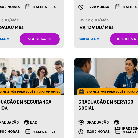
RADUAÇÃO
EAD
GRADUAÇÃO
EAD
.800 HORAS
1.720 HORAS
4 SEMESTRES
4 SEMES
29,00/Mês
R$ 329,00/Mês
39,00/Mês
R$ 139,00/Mês
INSCREVA-SE
INSCREVA
 MAIS
SAIBA MAIS
NHE 2 PÓS PARA VOCÊ +1 PARA UM AMIGO
GANHE 2 PÓS PARA VOCÊ +1 PARA 
UAÇÃO EM SEGURANÇA
GRADUAÇÃO EM SERVIÇO
ICA
SOCIAL
RADUAÇÃO
EAD
GRADUAÇÃO
SEMIPRESEN
.800 HORAS
3.200 HORAS
4 SEMESTRES
8 SEMES