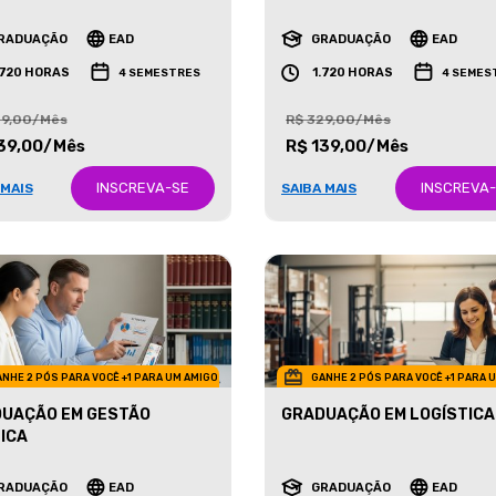
ETING
NEGÓCIOS IMOBILIÁRIOS
RADUAÇÃO
EAD
GRADUAÇÃO
EAD
.720 HORAS
1.720 HORAS
4 SEMESTRES
4 SEMES
29,00/Mês
R$ 329,00/Mês
39,00/Mês
R$ 139,00/Mês
INSCREVA-SE
INSCREVA
 MAIS
SAIBA MAIS
NHE 2 PÓS PARA VOCÊ +1 PARA UM AMIGO
GANHE 2 PÓS PARA VOCÊ +1 PARA 
UAÇÃO EM GESTÃO
GRADUAÇÃO EM LOGÍSTICA
ICA