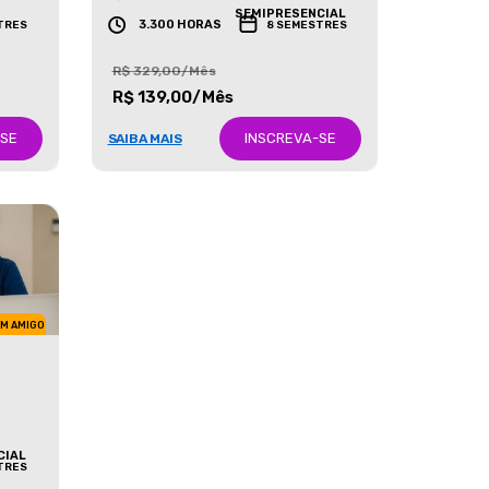
GRADUAÇÃO
SEMIPRESENCIAL
3.300 HORAS
TRES
8 SEMESTRES
R$ 329,00/Mês
R$ 139,00/Mês
-SE
INSCREVA-SE
SAIBA MAIS
UM AMIGO
CIAL
TRES